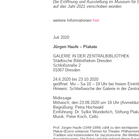
Die Eröffnung und Ausstellung im Museum für 
auf das Jahr 2021 verschoben worden.
weitere Informationen
hier
Juli 2020
Jürgen Haufe – Plakate
GALERIE IN DER ZENTRALBIBLIOTHEK
Städtische Bibliotheken Dresden
Schloßstraße 2
01067 Dresden
24.6.2020 bis 23.10.2020
geöffnet Mo – Sa 10 – 19 Uhr bei freiem Eintrit
Hinweis: Schließwoche der Galerie in der Zentral
Midissage
Mittwoch, den 23.09.2020 um 19 Uhr (Anmeldu
Begrüßung: Petra Hochwald
Einführung: Dr. Sylke Wunderlich, Stiftung Plak
Musik: Peter Koch, Cello
Prof. Jürgen Haufe (1949-1999) zählt zu den wichtigsten 
Plakat-Œuvre umfasste Themen für Theater, Philharmonisc
Tradition und insbesondere für Jazzkonzerte. Bei Wettbe
Auszeichnungen. Die Schau möchte anhand dieser Auswah