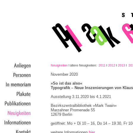
.
Neuigkeiten
l ältere Neuigkeiten:
2011
Ι
2012
Ι
2013
Ι
20
November 2020
»So ist das also«
Typografik – Neue Inszenierungen von Klau
Ausstellung 3.11.2020 bis 4.1.2021
Bezirkszentralbibliothek »Mark Twain«
Marzahner Promenade 55
12679 Berlin
geöffnet: Mo + Di 10 – 16, Do 14 – 19.30, Fr 1
weitere Informationen
hier