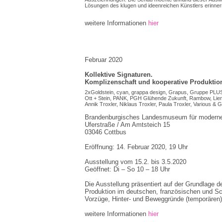
Lösungen des klugen und ideenreichen Künstlers erinner
weitere Informationen
hier
Februar 2020
Kollektive Signaturen.
Komplizenschaft und kooperative Produktio
2xGoldstein, cyan, grappa design, Grapus, Gruppe PLUS
Ott + Stein, PANK, PGH Glühende Zukunft, Rambow, Lie
Annik Troxler, Niklaus Troxler, Paula Troxler, Various & 
Brandenburgisches Landesmuseum für moderne 
Uferstraße / Am Amtsteich 15
03046 Cottbus
Eröffnung: 14. Februar 2020, 19 Uhr
Ausstellung vom 15.2. bis 3.5.2020
Geöffnet: Di – So 10 – 18 Uhr
Die Ausstellung präsentiert auf der Grundlage 
Produktion im deutschen, französischen und Sch
Vorzüge, Hinter- und Beweggründe (temporären) 
weitere Informationen
hier